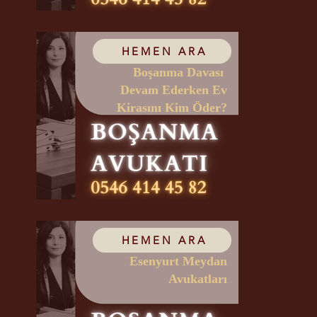
HEMEN ARA
Boşanma Davası
Devam Ederken Ev
Kirasını Kim Öder?
HEMEN ARA
Esenyurt Meydan
Avukatları