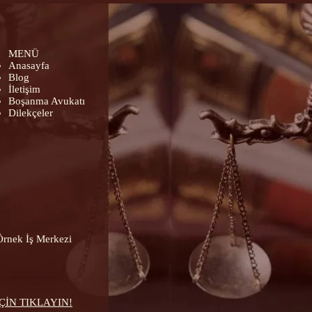
MENÜ
u
Anasayfa
Blog
İletişim
Boşanma Avukatı
Dilekçeler
Örnek İş Merkezi
İN TIKLAYIN!