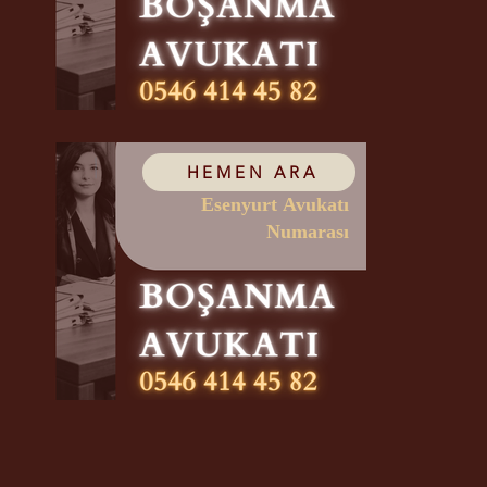
HEMEN ARA
Esenyurt Avukatı
Numarası