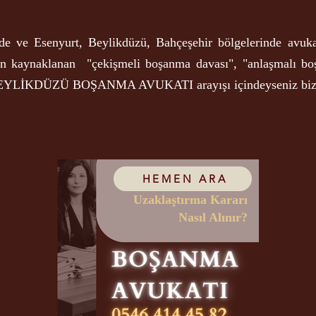
de ve Esenyurt, Beylikdüzü, Bahçeşehir bölgelerinde avuka
dan kaynaklanan "çekişmeli boşanma davası", "anlaşmalı
BEYLİKDÜZÜ BOŞANMA AVUKATI arayışı içindeyseniz bize
HEMEN ARA
Uzaklaştırma Kararı
Nasıl Alınır?