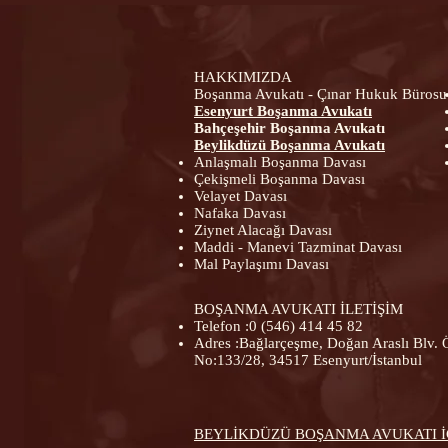
HAKKIMIZDA
Boşanma Avukatı - Çınar Hukuk Büros
Esenyurt Boşanma Avukatı​
Bahçeşehir Boşanma Avukatı
Beylikdüzü Boşanma Avukatı
Anlaşmalı Boşanma Davası
Çekişmeli Boşanma Davası
Velayet Davası
Nafaka Davası
Ziynet Alacağı Davası
Maddi - Manevi Tazminat Davası
Mal Paylaşımı Davası
BOŞANMA AVUKATI İLETİŞİM
Telefon :
0 (546) 414 45 82
Adres :Bağlarçeşme, Doğan Araslı Blv. 
No:133/28, 34517 Esenyurt/İstanbul
BEYLİKDÜZÜ BOŞANMA AVUKATI İÇ