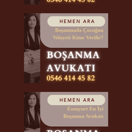
HEMEN ARA
Boşanmada Çocuğun
Velayeti Kime Verilir?
HEMEN ARA
Esenyurt En İyi
Boşanma Avukatı