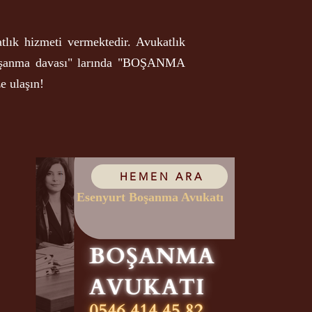
tlık hizmeti vermektedir. Avukatlık
 boşanma davası" larında "BOŞANMA
 ulaşın!
HEMEN ARA
Esenyurt Boşanma Avukatı