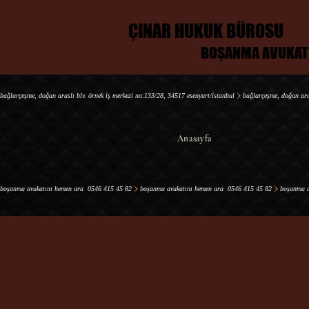
ÇINAR HUKUK BÜROSU
ÇINAR HUKUK BÜROSU
BOŞANMA AVUKAT
BOŞANMA AVUKAT
bağlarçeşme, doğan araslı blv. örnek i̇ş merkezi no:133/28, 34517 esenyurt/i̇stanbul
Anasayfa
boşanma avukatını hemen ara  0546 415 45 82