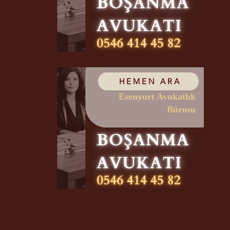
HEMEN ARA
Esenyurt Avukatlık
Bürosu