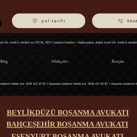
yol tarifi
054
I
I
Blog
Dilekçeler
İletişim
BEYLİKDÜZÜ BOŞANMA AVUKATI
BAHÇEŞEHİR BOŞANMA AVUKATI
ESENYURT BOŞANMA AVUKATI