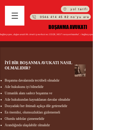
yol tarifi
0546 414 45 82 no'yu ara
BOŞANMA AVUKATI
BOŞANMA AVUKATI
bağlarçeşme, doğan araslı blv. örnek i̇ş merkezi no:133/28, 34517 esenyurt/i̇stanbul
İYİ BİR BOŞANMA AVUKATI NASIL
OLMALIDIR?​
Boşanma davalarında tecrübeli olmalıdır​​
Aile hukukunu iyi bilmelidir​
Uzmanlık alanı sadece boşanma ve
Aile hukukundan kaynaklanan davalar olmalıdır​
Dosyadaki her ihtimali açıkça dile getirmelidir
En önemlisi, olumsuzlukları gizlememeli
Olumlu tablolar çizmemelidir​
Arandığında ulaşılabilir olmalıdır​