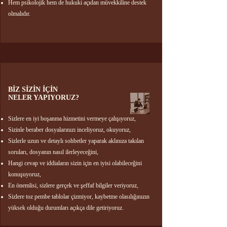
Hem psikolojik hem de hukuki açıdan müvekkiline destek
olmalıdır​​.
BİZ SİZİN İÇİN
NELER YAPIYORUZ?​​
Sizlere en iyi boşanma hizmetini vermeye çalışıyoruz,
Sizinle beraber dosyalarınızı inceliyoruz, okuyoruz,
Sizlerle uzun ve detaylı sohbetler yaparak aklınıza takılan
soruları, dosyanın nasıl ilerleyeceğini,
Hangi cevap ve iddiaların sizin için en iyisi olabileceğini
konuşuyoruz,
En önemlisi, sizlere gerçek ve şeffaf bilgiler veriyoruz,
Sizlere toz pembe tablolar çizmiyor, kaybetme olasılığınızın
yüksek olduğu durumları açıkça dile getiriyoruz.