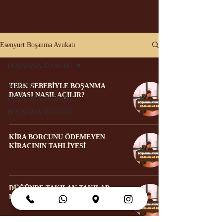
Esenyurt Boşanma Avukatı
BOŞANMA AVUKATI
All Posts
TERK SEBEBİYLE BOŞANMA
DAVASI NASIL AÇILIR?
BOŞANMA AVUKATI
BOŞANMA AVUKATI
KİRA BORCUNU ÖDEMEYEN
KİRACININ TAHLİYESİ
DÜĞÜNDE TAKILAN TAKILAR
KİME AİTTİR ?