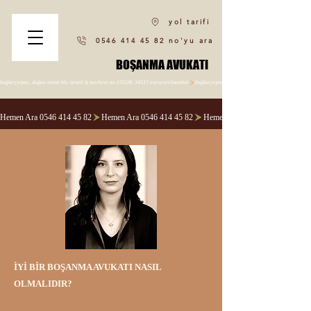
yol tarifi
0546 414 45 82 no'yu ara
BOŞANMA AVUKATI
BOŞANMA AVUKATI
bağlarçeşme, doğan araslı blv. örnek i̇ş merkezi no:133/28, 34517 esenyurt/i̇stanbul
Hemen Ara 0546 414 45 82
İYİ BİR BOŞANMA AVUKATI NASIL
OLMALIDIR?​