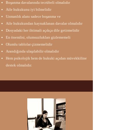
Boşanma davalarında tecrübeli olmalıdır​​
Aile hukukunu iyi bilmelidir​
Uzmanlık alanı sadece boşanma ve
Aile hukukundan kaynaklanan davalar olmalıdır​
Dosyadaki her ihtimali açıkça dile getirmelidir
En önemlisi, olumsuzlukları gizlememeli
Olumlu tablolar çizmemelidir​
Arandığında ulaşılabilir olmalıdır​
Hem psikolojik hem de hukuki açıdan müvekkiline
destek olmalıdır​​.