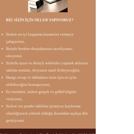
BİZ SİZİN İÇİN NELER YAPIYORUZ?​​
Sizlere en iyi boşanma hizmetini vermeye
çalışıyoruz,
Sizinle beraber dosyalarınızı inceliyoruz,
okuyoruz,
Sizlerle uzun ve detaylı sohbetler yaparak aklınıza
takılan soruları, dosyanın nasıl ilerleyeceğini,
Hangi cevap ve iddiaların sizin için en iyisi
olabileceğini konuşuyoruz,
En önemlisi, sizlere gerçek ve şeffaf bilgiler
veriyoruz,
Sizlere toz pembe tablolar çizmiyor, kaybetme
olasılığınızın yüksek olduğu durumları açıkça dile
getiriyoruz.