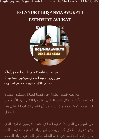
Bağlarçeşme, Doğan Araslı Blv. Örnek İş Merkezi No:133/28, 34517 Esenyurt/İstanbul
ESENYURT BOŞANMA AVUKATI
ESENYURT AVUKAT
0546 414 45 82
من يجب عليه تقديم طلب الطلاق أولاً؟
من يرفع قضية الطلاق سيكون مستفيدا؟
محامي طلاق اسنيورت - محامي اسنيورت
من يفتح قضية الطلاق في قضايا الطلاق سيكون مفيدا؟
إنه أحد الأسئلة الأكثر شيوعًا التي يطرحها الكثير من الأشخاص.
اسنيورت كمكتب محاماة، سنحاول أن نشرح لك الإجابة على هذا
السؤال.
من المهم من الذي بدأ قضية الطلاق. عندما لا يسير الطرف الذي
رفع دعوى الطلاق كما يريد، يمكن إنهاء القضية بتقديم طلب
تنازل إلى المحكمة. في هذه الحالة يمكن للمدعي إنهاء القضية