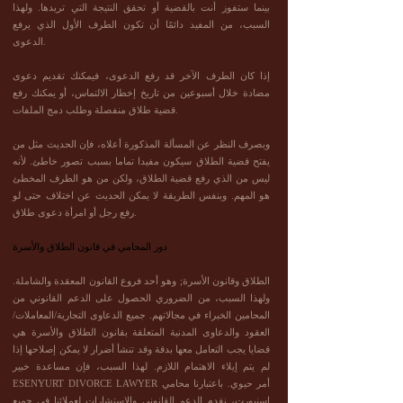
بينما ستفوز أنت بالقضية أو تحقق النتيجة التي تريدها. ولهذا
السبب، من المفيد دائمًا أن تكون الطرف الأول الذي يرفع
الدعوى.
إذا كان الطرف الآخر قد رفع الدعوى، فيمكنك تقديم دعوى
مضادة خلال أسبوعين من تاريخ إخطار الالتماس، أو يمكنك رفع
قضية طلاق منفصلة وطلب دمج الملفات.
وبصرف النظر عن المسألة المذكورة أعلاه، فإن الحديث مثل من
يفتح قضية الطلاق سيكون مفيدا تماما بسبب تصور خاطئ. لأنه
ليس من الذي رفع قضية الطلاق، ولكن من هو الطرف المخطئ
هو المهم. وبنفس الطريقة لا يمكن الحديث عن اختلاف حتى لو
رفع رجل أو امرأة دعوى طلاق.
دور المحامي في قانون الطلاق والأسرة
الطلاق وقانون الأسرة; وهو أحد فروع القانون المعقدة والشاملة.
ولهذا السبب، من الضروري الحصول على الدعم القانوني من
المحامين الخبراء في مجالاتهم. جميع الدعاوى التجارية/المعاملات/
العقود والدعاوى المدنية المتعلقة بقانون الطلاق والأسرة هي
قضايا يجب التعامل معها بدقة وقد تنشأ أضرار لا يمكن إصلاحها إذا
لم يتم إيلاء الاهتمام اللازم. لهذا السبب، فإن مساعدة خبير
ESENYURT DIVORCE LAWYER أمر حيوي. باعتبارنا محامي
إسنيورت، نقدم الدعم القانوني والاستشارات لعملائنا في جميع