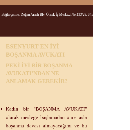
Bağlarçeşme, Doğan Araslı Blv. Örnek İş Merkezi No:133/28, 34517 Esenyurt/İstanbul
ESENYURT EN İYİ
BOŞANMA AVUKATI
PEKİ İYİ BİR BOŞANMA
AVUKATI'NDAN NE
ANLAMAK GEREKİR?
Kadın bir "BOŞANMA AVUKATI"
olarak mesleğe başlamadan önce asla
boşanma davası almayacağımı ve bu