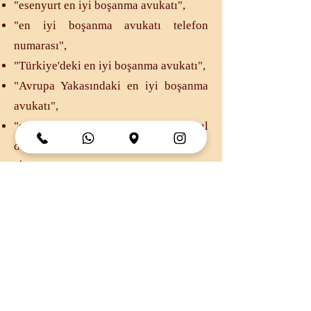
"esenyurt en iyi boşanma avukatı",
"en iyi boşanma avukatı telefon
numarası",
"Türkiye'deki en iyi boşanma avukatı",
"Avrupa Yakasındaki en iyi boşanma
avukatı",
"en iyi boşanma avukatı nasıl
olmalıdır?",
"İstanbul en iyi boşanma avukatı",
"tecrübeli boşanma avukatı" ,
"boşanma avukatı tavsiyesi"
gibi aramalar içerisine girmektedirler.
Hem teorik hem de pratik hukukumuza
göre "En iyi boşanma avukatı" diye bir
şey yoktur. En iyi boşanma avukatı,