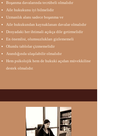
Boşanma davalarında tecrübeli olmalıdır​​
Aile hukukunu iyi bilmelidir​
Uzmanlık alanı sadece boşanma ve
Aile hukukundan kaynaklanan davalar olmalıdır​
Dosyadaki her ihtimali açıkça dile getirmelidir
En önemlisi, olumsuzlukları gizlememeli
Olumlu tablolar çizmemelidir​
Arandığında ulaşılabilir olmalıdır​
Hem psikolojik hem de hukuki açıdan müvekkiline
destek olmalıdır​​.