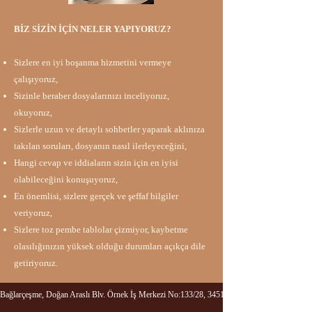
BİZ SİZİN İÇİN NELER YAPIYORUZ?​​
Sizlere en iyi boşanma hizmetini vermeye
çalışıyoruz,
Sizinle beraber dosyalarınızı inceliyoruz,
okuyoruz,
Sizlerle uzun ve detaylı sohbetler yaparak aklınıza
takılan soruları, dosyanın nasıl ilerleyeceğini,
Hangi cevap ve iddiaların sizin için en iyisi
olabileceğini konuşuyoruz,
En önemlisi, sizlere gerçek ve şeffaf bilgiler
veriyoruz,
Sizlere toz pembe tablolar çizmiyor, kaybetme
olasılığınızın yüksek olduğu durumları açıkça dile
getiriyoruz.
Bağlarçeşme, Doğan Araslı Blv. Örnek İş Merkezi No:133/28, 34517 Esenyurt/İstanbul