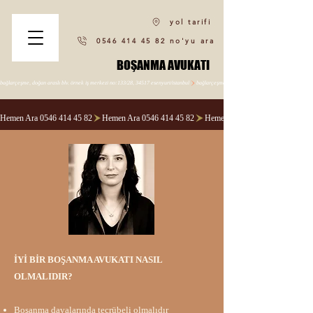
yol tarifi
0546 414 45 82 no'yu ara
BOŞANMA AVUKATI
BOŞANMA AVUKATI
bağlarçeşme, doğan araslı blv. örnek i̇ş merkezi no:133/28, 34517 esenyurt/i̇stanbul
Hemen Ara 0546 414 45 82
İYİ BİR BOŞANMA AVUKATI NASIL
OLMALIDIR?​
Boşanma davalarında tecrübeli olmalıdır​​