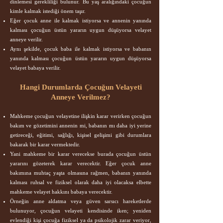
dinlemesi gerekliliği bulunur. Bu yaş aralığındaki çocuğun
kimle kalmak istediği önem taşır.
Eğer çocuk anne ile kalmak istiyorsa ve annenin yanında
kalması çocuğun üstün yararın uygun düşüyorsa velayet
anneye verilir.
Aynı şekilde, çocuk baba ile kalmak istiyorsa ve babanın
yanında kalması çocuğun üstün yararın uygun düşüyorsa
velayet babaya verilir.
Hangi Durumlarda Çocuğun Velayeti
Anneye Verilmez?
Mahkeme çocuğun velayetine ilişkin karar verirken çocuğun
bakım ve gözetimini annenin mi, babanın mı daha iyi yerine
getireceği, eğitimi, sağlığı, kişisel gelişimi gibi durumlara
bakarak bir karar vermektedir.
Yani mahkeme bir karar verecekse burada çocuğun üstün
yararını gözeterek karar verecektir. Eğer çocuk anne
bakımına muhtaç yaşta olmasına rağmen, babanın yanında
kalması ruhsal ve fiziksel olarak daha iyi olacaksa elbette
mahkeme velayet hakkını babaya verecektir.
Örneğin anne aldatma veya güven sarsıcı hareketlerde
bulunuyor, çocuğun velayeti kendisinde iken; yeniden
evlendiği kişi çocuğa fiziksel ya da psikolojik zarar veriyor,