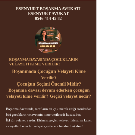
ESENYURT BOŞANMA AVUKATI
ESENYURT AVUKAT
0546 414 45 82
BOŞANMA DAVASINDA ÇOCUKLARIN
VELAYETİ KİME VERİLİR?
Boşanmada Çocuğun Velayeti Kime
Verilir?
Çocuğun Seçimi Önemli Midir?
Boşanma davası devam ederken çocuğun
velayeti kime verilir? Geçici velayet nedir?
Boşanma davasında, tarafların en çok merak ettiği sorulardan
biri çocukların velayetinin kime verileceği hususudur. ​​
İki tür velayet vardır: Birincisi geçici velayet, ikicisi ise kalıcı
velayettir. Gelin bu velayet çeşitlerine beraber bakalım!