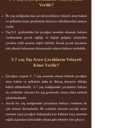
Verilir?
Bu yaş aralığında olan çocuk/çocukların velayeti anne bakım
ve şefkatine kesin gereksinim duyuyor olduklarından anneye
verilir.
Yaş 0-3 grubundaki bir çocuğun anneden alınarak, babaya
verilmesinin çocuk sağlığı ve kişisel gelişimi yönünden
çocukta ciddi zararlar teşkil edebilir. Ancak çocuk hayatının
risk altında bulunması durumunda velayet babaya verilebilir.
3-7 yaş Yaş Arası Çocukların Velayeti
Kime Verilir?
Çocuğun yaşının 3 -7 yaş arasında olması halinde çocuğun
anne bakım ve şefkatine daha az ihtiyaç duyuyor olduğu
kabul edilmektedir. 3-7 yaş aralığındaki çocukların babaya
da verilebilir durumu bu yaş grubunda ortaya daha nedenli
çıkabilmektedir.
Ancak bu yaş aralığındaki çocukların babaya verilmesi de
çok istisnai durumlardır. Bu noktada annenin çocuğa zarar
vermesi veya çocuğun bakımında aciz kalması veya annenin
sağlık açısından kötü halde olması gibi etkenler öne çıkıyor.