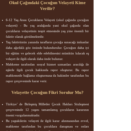
Okul Çağındaki Çocuğun Velayeti Kime
Verilir?
6-12 Yaş Arası Çocukların Velayeti (okul çağında çocuğun
velayeti) - Bu yaş aralığında yani okul çağında olan
çocukların velayetinin tespit etmesinde yaş yine önemli bir
faktör olarak görülmektedir.
Yaş faktörünün yanında tarafların çocuğa sunacağı imkanlar
daha ağırlıklı göz önünde bulundurulur. Çocuğun daha iyi
bir eğitim ve gelecek elde edebilmesini mümkün kılacak eş
velayet ile ilgili olarak daha önde bulunur.
Mahkeme tarafından sosyal hizmet uzmanları aracılığı ile
eşlerle ilgili çocuk hakkında rapor oluşturur. Bu rapor
mahkemede bağlama oluşturmasa da hakimler tarafından bu
rapor çerçevesinde karar verir.
Velayette Çocuğun Fikri Sorulur Mu?
Türkiye’ de Birleşmiş Milletler Çocuk Hakları Sözleşmesi
çerçevesinde 12 yaşını tamamlamış çocukların kararının
önemi vurgulanmaktadır.
Bu yaştakilerin velayeti ile ilgili karar alınmasından evvel,
mahkeme tarafından bu çocuklara danışması ve onları