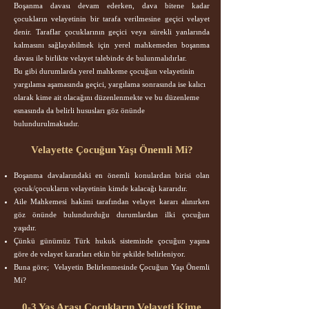
Boşanma davası devam ederken, dava bitene kadar
çocukların velayetinin bir tarafa verilmesine geçici velayet
denir. Taraflar çocuklarının geçici veya sürekli yanlarında
kalmasını sağlayabilmek için yerel mahkemeden boşanma
davası ile birlikte velayet talebinde de bulunmalıdırlar.
Bu gibi durumlarda yerel mahkeme çocuğun velayetinin
yargılama aşamasında geçici, yargılama sonrasında ise kalıcı
olarak kime ait olacağını düzenlenmekte ve bu düzenleme
esnasında da belirli hususları göz önünde
bulundurulmaktadır.
Velayette Çocuğun Yaşı Önemli Mi?
Boşanma davalarındaki en önemli konulardan birisi olan
çocuk/çocukların velayetinin kimde kalacağı kararıdır.
Aile Mahkemesi hakimi tarafından velayet kararı alınırken
göz önünde bulundurduğu durumlardan ilki çocuğun
yaşıdır.
Çünkü günümüz Türk hukuk sisteminde çocuğun yaşına
göre de velayet kararları etkin bir şekilde belirleniyor.
Buna göre; Velayetin Belirlenmesinde Çocuğun Yaşı Önemli
Mi?
0-3 Yaş Arası Çocukların Velayeti Kime