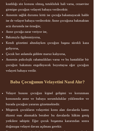
kısıtlılığı söz konusu olmuş, tutukluluk hali varsa, cezaevine
girmişse çocuğun velayeti babaya verilecektir.
Annenin sağlık durumu kötü ise çocuğa bakamayacak halde
ise de velayet babaya verilecektir. Anne çocuğuna bakmaktan
aciz durumda ise örneğin;
Anne çocuğa zarar veriyor ise,
Bakımıyla ilgilenmiyorsa,
Kendi gözetimi altındayken çocuğun başına sürekli kaza
geliyorsa,
Çocuk her anlamda şiddete maruz kalıyorsa,
Annenin psikolojik rahatsızlıkları varsa ve bu hastalıklar bir
çocuğun bakımını engelleyecek boyuttaysa eğer çocuğun
velayeti babaya verilir.
Baba Çocuğunun Velayetini Nasıl Alır?
Velayet hususu çocuğun kişisel gelişimi ve korunması
konusunda anne ve babaya sorumluluklar yüklemekte ve
burada çocuğun yararını gözetmektedir.
Müşterek çocukların velayetini konu alan davalarda kamu
düzeni esas alınmakla beraber bu davalarda hâkim geniş
yetkilere sahiptir. Eğer çocuk boşanma kararından sonra
doğmuşsa velayet davası açılması gerekir.