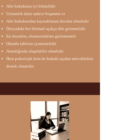
Aile hukukunu iyi bilmelidir​
Uzmanlık alanı sadece boşanma ve
Aile hukukundan kaynaklanan davalar olmalıdır​
Dosyadaki her ihtimali açıkça dile getirmelidir
En önemlisi, olumsuzlukları gizlememeli
Olumlu tablolar çizmemelidir​
Arandığında ulaşılabilir olmalıdır​
Hem psikolojik hem de hukuki açıdan müvekkiline
destek olmalıdır​​.