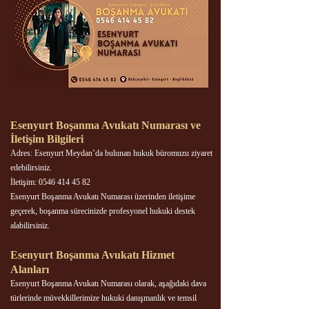
Esenyurt Boşanma Avukatı Numarası ve
İletişim Bilgileri
Adres: Esenyurt Meydan’da bulunan hukuk büromuzu ziyaret
edebilirsiniz.
İletişim: 0546 414 45 82
Esenyurt Boşanma Avukatı Numarası üzerinden iletişime
geçerek, boşanma sürecinizde profesyonel hukuki destek
alabilirsiniz.
Esenyurt Boşanma Avukatı Hizmet
Alanları
Esenyurt Boşanma Avukatı Numarası olarak, aşağıdaki dava
türlerinde müvekkillerimize hukuki danışmanlık ve temsil