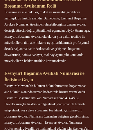
Boşanma Avukatının Rolü
Boşanma ve aile hukuku, dikkat ve uzmanlık gerektiren
karmaşık bir hukuk alanıdır. Bu nedenle, Esenyurt Boşanma
Avukatı Numarası üzerinden ulaşabileceğiniz uzman avukat
desteği, sürecin doğru yönetilmesi açısından büyük önem taşır.
Esenyurt Boşanma Avukatı olarak, on yıla yakın tecrübe ile
müvekkillerin tüm aile hukuku uyuşmazlıklarında profesyonel
destek sağlanmaktadır. Anlaşmalı ve çekişmeli boşanma
davalarında, nafaka, velayet, mal paylaşımı gibi konularda
müvekkillerin hakları titizlikle korunmaktadır.
Esenyurt Boşanma Avukatı Numarası ile
İletişime Geçin
Esenyurt Meydan’da bulunan hukuk büromuz, boşanma ve
aile hukuku alanında uzman kadrosuyla hizmet vermektedir.
Esenyurt Boşanma Avukatı Numarası: 0546 414 45 82
Hukuki süreçler hakkında bilgi almak, danışmanlık hizmeti
talep etmek veya dava sürecinizi başlatmak için Esenyurt
Boşanma Avukatı Numarası üzerinden iletişime geçebilirsiniz.
Esenyurt Boşanma Avukatı – Esenyurt Avukat Numarası
Profesyonel, güvenilir ve hızlı hukuki çözüm için Esenyurt’un