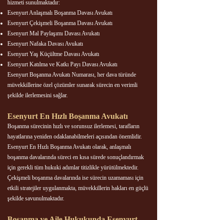
hizmeti sunulmaktadır:
Esenyurt Anlaşmalı Boşanma Davası Avukatı
Esenyurt Çekişmeli Boşanma Davası Avukatı
Esenyurt Mal Paylaşımı Davası Avukatı
Esenyurt Nafaka Davası Avukatı
Esenyurt Yaş Küçültme Davası Avukatı
Esenyurt Katılma ve Katkı Payı Davası Avukatı
Esenyurt Boşanma Avukatı Numarası, her dava türünde
müvekkillerine özel çözümler sunarak sürecin en verimli
şekilde ilerlemesini sağlar.
Esenyurt En Hızlı Boşanma Avukatı
Boşanma sürecinin hızlı ve sorunsuz ilerlemesi, tarafların
hayatlarına yeniden odaklanabilmeleri açısından önemlidir.
Esenyurt En Hızlı Boşanma Avukatı olarak, anlaşmalı
boşanma davalarında süreci en kısa sürede sonuçlandırmak
için gerekli tüm hukuki adımlar titizlikle yürütülmektedir.
Çekişmeli boşanma davalarında ise sürecin uzamaması için
etkili stratejiler uygulanmakta, müvekkillerin hakları en güçlü
şekilde savunulmaktadır.
Boşanma ve Aile Hukukunda Esenyurt