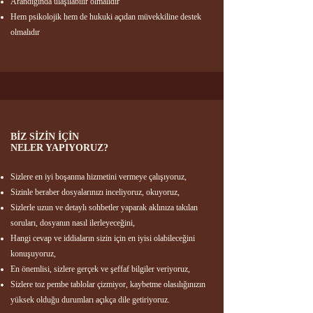
Arandığında ulaşılabilir olmalıdır​
Hem psikolojik hem de hukuki açıdan müvekkiline destek
olmalıdır​​
BİZ SİZİN İÇİN
NELER YAPIYORUZ?​​
Sizlere en iyi boşanma hizmetini vermeye çalışıyoruz,
Sizinle beraber dosyalarınızı inceliyoruz, okuyoruz,
Sizlerle uzun ve detaylı sohbetler yaparak aklınıza takılan
soruları, dosyanın nasıl ilerleyeceğini,
Hangi cevap ve iddiaların sizin için en iyisi olabileceğini
konuşuyoruz,
En önemlisi, sizlere gerçek ve şeffaf bilgiler veriyoruz,
Sizlere toz pembe tablolar çizmiyor, kaybetme olasılığınızın
yüksek olduğu durumları açıkça dile getiriyoruz.