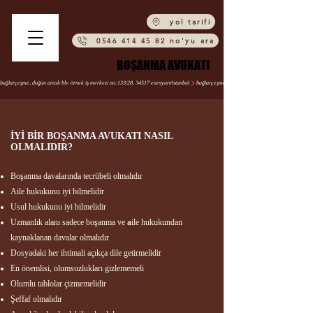
yol tarifi
0546 414 45 82 no'yu ara
BOŞANMA AVUKATI
BOŞANMA AVUKATI
bağlarçeşme, doğan araslı blv. örnek i̇ş merkezi no:133/28, 34517 esenyurt/i̇stanbul
İYİ BİR BOŞANMA AVUKATI NASIL
OLMALIDIR?​
Boşanma davalarında tecrübeli olmalıdır​​
Aile hukukunu iyi bilmelidir​
Usul hukukunu iyi bilmelidir
Uzmanlık alanı sadece boşanma ve
a
ile hukukundan
kaynaklanan davalar olmalıdır​
Dosyadaki her ihtimali açıkça dile getirmelidir
En önemlisi, olumsuzlukları gizlememeli
Olumlu tablolar çizmemelidir​
Şeffaf olmalıdır