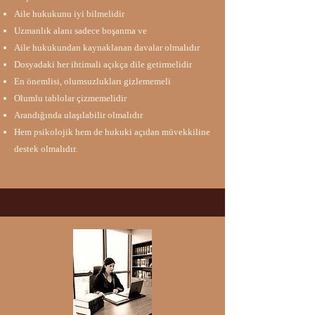
Aile hukukunu iyi bilmelidir​
Uzmanlık alanı sadece boşanma ve
Aile hukukundan kaynaklanan davalar olmalıdır​
Dosyadaki her ihtimali açıkça dile getirmelidir
En önemlisi, olumsuzlukları gizlememeli
Olumlu tablolar çizmemelidir​
Arandığında ulaşılabilir olmalıdır​
Hem psikolojik hem de hukuki açıdan müvekkiline
destek olmalıdır​​.