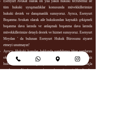
Esenyurt Avukat
olarak on yıla yakın hukuki tecrübemiz ile
tüm hukuki uyuşmazlıklar konusunda müvekkillerimize
hukuki destek ve danışmanlık sunuyoruz. Ayrıca,
Esenyurt
Boşanma Avukatı
olarak aile hukukundan kaynaklı çekişmeli
boşanma dava larında ve anlaşmalı boşanma dava larında
müvekkillerimize detaylı destek ve hizmet sunuyoruz. Esenyurt
Meydan ' da bulunan Esenyurt Hukuk Bürosunu ziyaret
etmeyi unutmayın!
Ayrıca; Hukuki konular hakkında yazdığımız
blog yazıları
nı
okuyarak kısmen bilgi sahibi olabilirsiniz. Hizmet verdiğimiz
hukuk alanları ile ilgili yazılarımız bilgilendirme amaçla
yazılmıştır. Yazılarımız, çok genel ve özet niteliktedir, bu
sebeple sitemizdeki tüm blog yazıları bilgi amaçlı olup hukuki
tavsiye değildir. Hukuki işlemlere başlamadan önce mutlaka bir
avukattan hukuki danışmanlık almanız tavsiye edilir.
Saygılarla,
Esenyurt Boşanma Avukatı - Esenyurt Avukat
Diğer Yazılarımızı Okumak İçin Tıklayın!
Esenyurt Boşanma Avukatı
Boşanma Davası Devam Ederken Ev Kirasını Kim Öder?
İş Davasında Tanıklara Ne Sorulur?