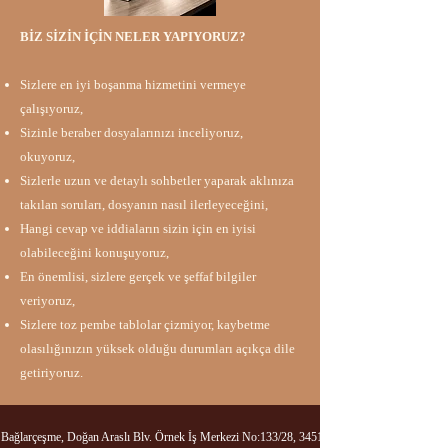
BİZ SİZİN İÇİN NELER YAPIYORUZ?​​
Sizlere en iyi boşanma hizmetini vermeye
çalışıyoruz,
Sizinle beraber dosyalarınızı inceliyoruz,
okuyoruz,
Sizlerle uzun ve detaylı sohbetler yaparak aklınıza
takılan soruları, dosyanın nasıl ilerleyeceğini,
Hangi cevap ve iddiaların sizin için en iyisi
olabileceğini konuşuyoruz,
En önemlisi, sizlere gerçek ve şeffaf bilgiler
veriyoruz,
Sizlere toz pembe tablolar çizmiyor, kaybetme
olasılığınızın yüksek olduğu durumları açıkça dile
getiriyoruz.
Bağlarçeşme, Doğan Araslı Blv. Örnek İş Merkezi No:133/28, 34517 Esenyurt/İstanbul