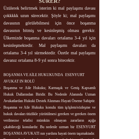
SÜRER?
Üzülerek belirtmek isterim ki mal paylaşımı davası
çokkkkk uzun sürecektir. Şöyle ki; mal paylaşımı
davasının görülebilmesi için önce boşanma
davasının bitmiş ve kesinleşmiş olması gerekir.
Ülkemizde boşanma davaları ortalama 3-4 yıl için
kesinleşmektedir. Mal paylaşımı davaları da
ortalama 3-4 yıl sürmektedir. Özetle mal paylaşımı
davanız ortalama 8-9 yıl sonra bitecektir.
BOŞANMA VE AİLE HUKUKUNDA ESENYURT
AVUKAT IN ROLÜ
Boşanma ve Aile Hukuku; Karmaşık ve Geniş Kapsamlı
Hukuk Dallarından Biridir. Bu Nedenle Alanında Uzman
Avukatlardan Hukuki Destek Alınması Hayati Öneme Sahiptir.
Boşanma ve Aile Hukuku konulu tüm iş/işlem/sözleşme ve
hukuk davaları titizlikle yürütülmesi gereken ve gereken önem
verilmezse telafisi mümkün olmayan zararların açığa
çıkabileceği konulardır. Bu nedenle uzman bir ESENYURT
BOŞANMA AVUKATI nın yardımı hayati önem taşımaktadır.