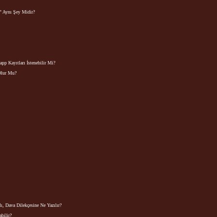
" Aynı Şey Midir?
 Kayıtları İstenebilir Mi?
Olur Mu?
, Dava Dilekçesine Ne Yazılır? 
bilir?