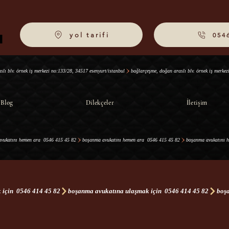
yol tarifi
054
I
I
Blog
Dilekçeler
İletişim