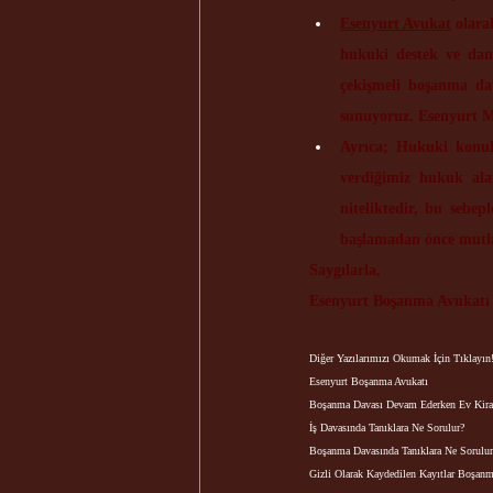
Esenyurt Avukat
 olar
hukuki destek ve dan
çekişmeli boşanma da
sunuyoruz. Esenyurt 
Ayrıca; Hukuki konul
verdiğimiz hukuk alanl
niteliktedir, bu sebep
başlamadan önce mutlak
Saygılarla,
Esenyurt Boşanma Avukatı 
Diğer Yazılarımızı Okumak İçin Tıklayın
Esenyurt Boşanma Avukatı
Boşanma Davası Devam Ederken Ev Kira
İş Davasında Tanıklara Ne Sorulur?
Boşanma Davasında Tanıklara Ne Sorulur
Gizli Olarak Kaydedilen Kayıtlar Boşanm