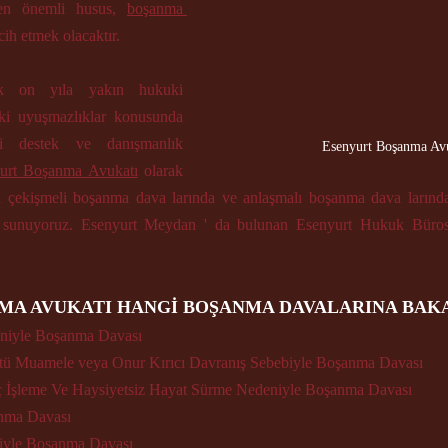
en önemli husus, 
boşanma 
rcih etmek olacaktır. 
k on yıla yakın hukuki 
ki uyuşmazlıklar konusunda 
ki destek ve danışmanlık 
Esenyurt Boşanma Av
urt Boşanma Avukatı
 olarak 
 çekişmeli boşanma dava larında ve anlaşmalı boşanma dava larında
t sunuyoruz. Esenyurt Meydan ' da bulunan Esenyurt Hukuk Bürosu
MA AVUKATI HANGİ BOŞANMA DAVALARINA BAK
niyle Boşanma Davası 
tü Muamele veya Onur Kırıcı Davranış Sebebiyle Boşanma Davası 
İşleme Ve Haysiyetsiz Hayat Sürme Nedeniyle Boşanma Davası
nma Davası 
niyle Boşanma Davası 