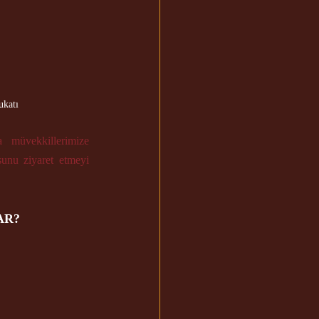
ukatı
  müvekkillerimize 
nu ziyaret etmeyi 
AR?