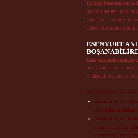
En hızlı boşanma ne kad
Çekişmeli boşanma davas
celsede boşanmak 
mümkün 
ESENYURT ANL
BOŞANABİLİR
Esenyurt anlaşmalı boş
hazırlayacak ve gerekli 
Anlaşmalı boşanma davaları
BOŞANMA VE AİLE HUK
Boşanma ve Aile Huku
Avukatlardan Hukuki 
Boşanma ve Aile Hukuk
önem verilmezse tela
ESENYURT BOŞANMA A