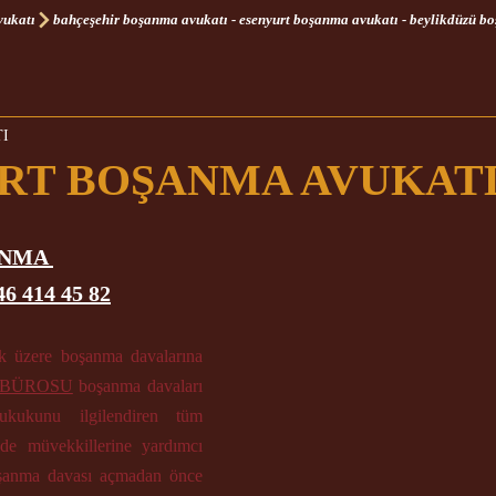
vukatı
I
RT BOŞANMA AVUKAT
NMA 
46 414 45 82
k üzere 
boşanma davalarına
BÜROSU
 boşanma davaları 
ukukunu 
ilgilendiren tüm 
de müvekkillerine yardımcı 
şanma davası 
açmadan önce 