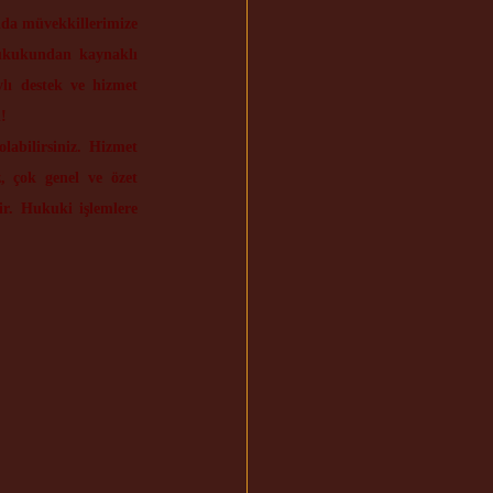
da müvekkillerimize 
ukukundan kaynaklı 
ı destek ve hizmet 
!
labilirsiniz. Hizmet 
z, çok genel ve özet 
ir. Hukuki işlemlere 