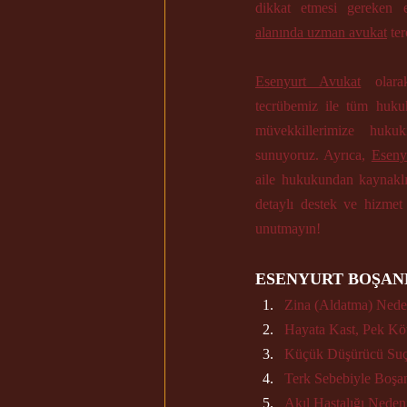
dikkat etmesi gereken 
alanında uzman avukat
 te
Esenyurt Avukat
 olara
tecrübemiz ile tüm huku
müvekkillerimize huku
sunuyoruz. Ayrıca, 
Eseny
aile hukukundan kaynaklı
detaylı destek ve hizme
unutmayın!
ESENYURT BOŞAN
Zina (Aldatma) Nede
Hayata Kast, Pek Kö
Küçük Düşürücü Suç 
Terk Sebebiyle Boşa
Akıl Hastalığı Nede