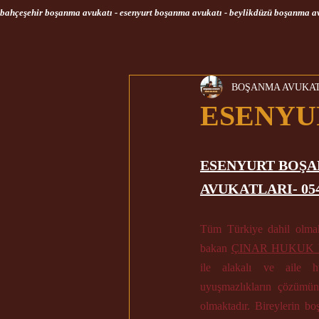
bahçeşehir boşanma avukatı - esenyurt boşanma avukatı - beylikdüzü boşanma a
BOŞANMA AVUKAT
ESENYU
ESENYURT BOŞA
AVUKATLARI- 05
Tüm Türkiye dahil olma
bakan 
ÇINAR 
HUKUK 
ile alakalı ve
 aile h
uyuşmazlıkların çözümün
olmaktadır. Bireylerin 
bo