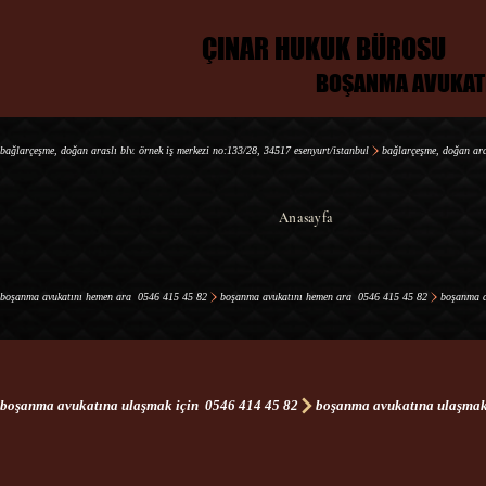
ÇINAR HUKUK BÜROSU
ÇINAR HUKUK BÜROSU
BOŞANMA AVUKAT
BOŞANMA AVUKAT
bağlarçeşme, doğan araslı blv. örnek i̇ş merkezi no:133/28, 34517 esenyurt/i̇stanbul
Anasayfa
boşanma avukatını hemen ara  0546 415 45 82
boşanma avukatına ulaşmak için  0546 414 45 82