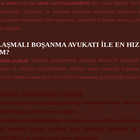
ar sürer
 yada 
en çabuk nasıl boşanabilirim
 diye soran bireyler için
ı 
açılması durumunda dava uzayacak, 
anlaşmalı boşanma davası
 açı
olacaktır.
AŞMALI BOŞANMA AVUKATI İLE EN HIZL
İM?
anma avukatı
,
 taraflarla görüşmesinin ardından detaylı bir anlaşmal
belge ve bilgileri müvekkilinden aldıktan sonra 
anlaşmalı boşanma
 tek celsede karara çıkan ve en hızlı boşanmanın gerçekleştiği davalard
UKUNDA  ESENYURT AVUKAT IN ROLÜ
ku; Karmaşık ve Geniş Kapsamlı Hukuk Dallarından Biridir. Bu Nede
Destek Alınması Hayati Öneme Sahiptir.
u konulu tüm iş/işlem/sözleşme ve hukuk davaları titizlikle yürütülmesi
fisi mümkün olmayan zararların açığa çıkabileceği konulardır. Bu
VUKATI nın yardımı hayati önem taşımaktadır.