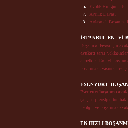
Evlilik Birliğinin T
Ayrılık Davası 
Anlaşmalı Boşanma 
İSTANBUL EN İYİ
Boşanma davası için avukat
avukatı
 tarzı yaklaşımlar
etmelidir. 
En iyi boşanm
boşanma davasını en iyi şe
ESENYURT  BOŞAN
Esenyurt boşanma avukat
çalışma prensiplerine bakma
ile ilgili ve boşanma daval
EN HIZLI BOŞANM