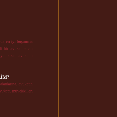
 da 
en iyi boşanma 
i bir avukat tercih 
aya bakan avukatın 
RİM?
alanlarına, avukatın 
vukatı,
 müvekkilleri 