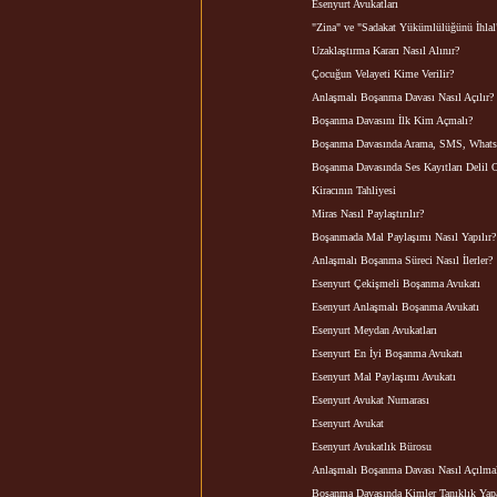
Esenyurt Avukatları
"Zina" ve "Sadakat Yükümlülüğünü İhlal
Uzaklaştırma Kararı Nasıl Alınır?
Çocuğun Velayeti Kime Verilir?
Anlaşmalı Boşanma Davası Nasıl Açılır?
Boşanma Davasını İlk Kim Açmalı?
Boşanma Davasında Arama, SMS, Whatsapp
Boşanma Davasında Ses Kayıtları Delil 
Kiracının Tahliyesi
Miras Nasıl Paylaştırılır?
Boşanmada Mal Paylaşımı Nasıl Yapılır?
Anlaşmalı Boşanma Süreci Nasıl İlerler?
Esenyurt Çekişmeli Boşanma Avukatı
Esenyurt Anlaşmalı Boşanma Avukatı
Esenyurt Meydan Avukatları
Esenyurt En İyi Boşanma Avukatı
Esenyurt Mal Paylaşımı Avukatı
Esenyurt Avukat Numarası
Esenyurt Avukat
Esenyurt Avukatlık Bürosu
Anlaşmalı Boşanma Davası Nasıl Açılmalı
Boşanma Davasında Kimler Tanıklık Yapa