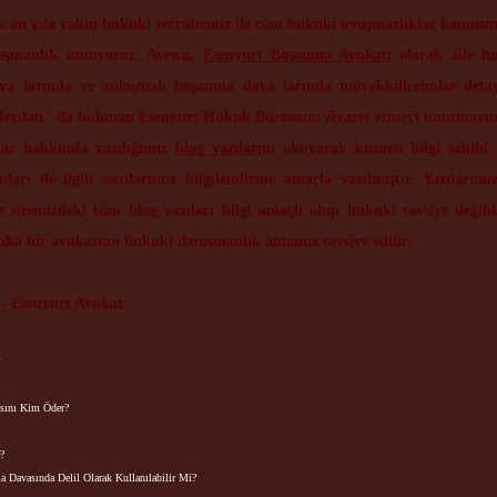
ak on yıla yakın hukuki tecrübemiz ile tüm hukuki uyuşmazlıklar konusun
ışmanlık sunuyoruz. Ayrıca, 
Esenyurt Boşanma Avukatı
 olarak aile h
va larında ve anlaşmalı boşanma dava larında müvekkillerimize detayl
Meydan ' da bulunan Esenyurt Hukuk Bürosunu ziyaret etmeyi unutmayın
ar hakkında yazdığımız 
blog yazıları
nı okuyarak kısmen bilgi sahibi o
arı ile ilgili yazılarımız bilgilendirme amaçla yazılmıştır. Yazılarımı
le sitemizdeki tüm blog yazıları bilgi amaçlı olup hukuki tavsiye değild
a bir avukattan hukuki danışmanlık almanız tavsiye edilir.​​
- Esenyurt Avukat
!
sını Kim Öder?
?
a Davasında Delil Olarak Kullanılabilir Mi? 