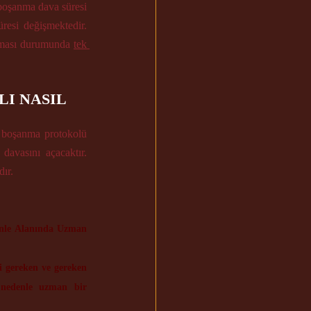
 boşanma dava süresi 
davanın şekline göre değişmektedir. Çekişmeli ve anlaşmalı boşanma davalarında boşanma süresi değişmektedir. 
lması durumunda 
tek 
I NASIL 
ı boşanma protokolü 
 davasını
 açacaktır. 
ır. 
nle Alanında Uzman 
 gereken ve gereken 
 nedenle uzman bir 