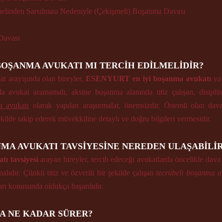
emelinden Sarsılması Nedeniyle (Çekişmeli) Boşanma Davası 
Davası
 BOŞANMA AVUKATI MI TERCİH EDİLMELİDİR?
 arayışında olan bireyler, 
ESENYURT en iyi boşanma avukatı
 ya
la avukat aramamalı, aksine boşanma alanında titiz çalışan, disiplinl
a avukatı
 olarak yapılan araştırmalar, önemsizdir. Önemli olan dav
kilde takip ederek müvekkiline detaylı ve doğru bilgileri vermesidir.
MA AVUKATI TAVSİYESİNE NEREDEN ULAŞABİLİ
ı tavsiyesi 
arayan bireyler, tercih edeceği avukatlarda öncelikle dava 
lıdır. Çünkü titiz ve özverili bir şekilde çalışan 
tecrübeli boşanma a
arı konusunda oldukça başarılıdır. 
A NE KADAR SÜRER?