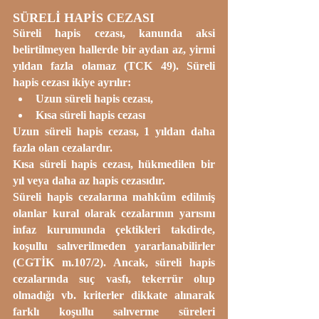
SÜRELİ HAPİS CEZASI
Süreli hapis cezası, kanunda aksi 
belirtilmeyen hallerde bir aydan az, yirmi 
yıldan fazla olamaz (TCK 49). Süreli 
hapis cezası ikiye ayrılır:
Uzun süreli hapis cezası,
Kısa süreli hapis cezası
Uzun süreli hapis cezası, 1 yıldan daha 
fazla olan cezalardır.
Kısa süreli hapis cezası, hükmedilen bir 
yıl veya daha az hapis cezasıdır.
Süreli hapis cezalarına mahkûm edilmiş 
olanlar kural olarak cezalarının yarısını 
infaz kurumunda çektikleri takdirde, 
koşullu salıverilmeden yararlanabilirler 
(CGTİK m.107/2). Ancak, süreli hapis 
cezalarında suç vasfı, tekerrür olup 
olmadığı vb. kriterler dikkate alınarak 
farklı 
koşullu salıverme
 süreleri 