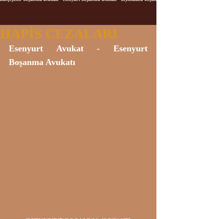
HAPİS CEZALARI
Esenyurt Avukat - Esenyurt 
Boşanma Avukatı