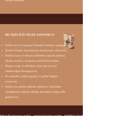
BİZ SİZİN İÇİN NELER YAPIYORUZ?​​
Sizlere en iyi boşanma hizmetini vermeye çalışıyoruz,
Sizinle beraber dosyalarınızı inceliyoruz, okuyoruz,
Sizlerle uzun ve detaylı sohbetler yaparak aklınıza
takılan soruları, dosyanın nasıl ilerleyeceğini,
Hangi cevap ve iddiaların sizin için en iyisi
olabileceğini konuşuyoruz,
En önemlisi, sizlere gerçek ve şeffaf bilgiler
veriyoruz,
Sizlere toz pembe tablolar çizmiyor, kaybetme
olasılığınızın yüksek olduğu durumları açıkça dile
getiriyoruz.
bahçeşehir boşanma avukatı - esenyurt boşanma avukatı - beylikdüzü boşanma avukatı