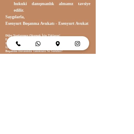
hukuki danışmanlık almanız tavsiye 
edilir.​​
Saygılarla,
Esenyurt Boşanma Avukatı - Esenyurt Avukat
Diğer Yazılarımızı Okumak İçin Tıklayın!
Esenyurt Boşanma Avukatı
Boşanma Davası Devam Ederken Ev Kirasını Kim Öder?
İş Davasında Tanıklara Ne Sorulur?
Boşanma Davasında Tanıklara Ne Sorulur?
Gizli Olarak Kaydedilen Kayıtlar Boşanma Davasında Delil 
Olarak Kullanılabilir Mi? 
Esenyurt Avukatları
"Zina" ve "Sadakat Yükümlülüğünü İhlal" Aynı Şey Midir?
Uzaklaştırma Kararı Nasıl Alınır?
Çocuğun Velayeti Kime Verilir?
Anlaşmalı Boşanma Davası Nasıl Açılır?
Boşanma Davasını İlk Kim Açmalı?
Boşanma Davasında Arama, SMS, Whatsapp Kayıtları 
İstenebilir Mi?
Boşanma Davasında Ses Kayıtları Delil Olur Mu?
Kiracının Tahliyesi
Miras Nasıl Paylaştırılır?
Boşanmada Mal Paylaşımı Nasıl Yapılır?
Anlaşmalı Boşanma Süreci Nasıl İlerler?
Esenyurt Çekişmeli Boşanma Avukatı
Esenyurt Anlaşmalı Boşanma Avukatı
Esenyurt Meydan Avukatları
Esenyurt En İyi Boşanma Avukatı
Esenyurt Mal Paylaşımı Avukatı
Esenyurt Avukat Numarası