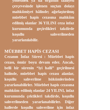
yönetmek ya da örgütün faaliyeti 
çerçevesinde işlenen suçtan dolayı 
mahkûmiyet hâlinde; ağırlaştırılmış 
müebbet hapis cezasına mahkûm 
edilmiş olanlar 36 YILINI ceza infaz 
kurumunda geçirdikleri takdirde 
koşullu salıverilmeden 
yararlanılabilir.
MÜEBBET HAPİS CEZASI
Cezanın İnfaz Süresi : Müebbet hapis 
cezası, ömür boyu devam eder. Ancak, 
belli bir sürenin “iyi halli” geçirilmesi 
halinde, müebbet hapis cezası alanlar, 
koşullu salıverilme hükümlerinden 
yararlanabilirler. Müebbet hapis cezasına 
mahkûm edilmiş olanlar 24 YILINI, infaz 
kurumunda çektikleri takdirde, koşullu 
salıverilmeden yararlanabilirler. Diğer 
hallerde koşullu salıverilme için infaz 