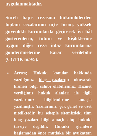
uygulanmaktadır.
Süreli hapis cezasına hükümlülerden 
toplam cezalarının üçte birini, yüksek 
güvenlikli kurumlarda geçirerek iyi hâl 
gösterenlerin, tutum ve kişiliklerine 
uygun diğer ceza infaz kurumlarına 
gönderilmelerine karar verilebilir 
(CGTİK m.9/5).
Ayrıca; Hukuki konular hakkında 
yazdığımız 
blog yazıları
nı okuyarak 
kısmen bilgi sahibi olabilirsiniz. Hizmet 
verdiğimiz hukuk alanları ile ilgili 
yazılarımız bilgilendirme amaçla 
yazılmıştır. Yazılarımız, çok genel ve özet 
niteliktedir, bu sebeple sitemizdeki tüm 
blog yazıları bilgi amaçlı olup hukuki 
tavsiye değildir. Hukuki işlemlere 
başlamadan önce mutlaka bir avukattan 