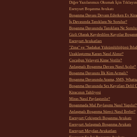
Diğer Yazılarımızı Okumak İçin Tıklayın
Esenyurt Boşanma Avukatı
Boşanma Davası Devam Ederken Ev Kira
İş Davasında Tanıklara Ne Sorulur?
Boşanma Davasında Tanıklara Ne Sorulu
Gizli Olarak Kaydedilen Kayıtlar Boşanm
Esenyurt Avukatları
"Zina" ve "Sadakat Yükümlülüğünü İhlal
Uzaklaştırma Kararı Nasıl Alınır?
Çocuğun Velayeti Kime Verilir?
Anlaşmalı Boşanma Davası Nasıl Açılır?
Boşanma Davasını İlk Kim Açmalı?
Boşanma Davasında Arama, SMS, Whatsapp
Boşanma Davasında Ses Kayıtları Delil 
Kiracının Tahliyesi
Miras Nasıl Paylaştırılır?
Boşanmada Mal Paylaşımı Nasıl Yapılır?
Anlaşmalı Boşanma Süreci Nasıl İlerler?
Esenyurt Çekişmeli Boşanma Avukatı
Esenyurt Anlaşmalı Boşanma Avukatı
Esenyurt Meydan Avukatları