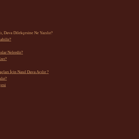
ı, Dava Dilekçesine Ne Yazılır?
abilir?
lar Nelerdir?
rer?
ları İçin Nasıl Dava Açılır ?
lır?
yesi