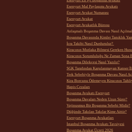
Esenyurt En İyi Boşanma Avukatı
Esenyurt Mal Paylaşımı Avukatı
Esenyurt Avukat Numarası
Esenyurt Avukat
Esenyurt Avukatlık Bürosu
Anlaşmalı Boşanma Davası Nasıl Açılmal
Boşanma Davasında Kimler Tanıklık Yap
İcra Takibi Nasıl Durdurulur?
Kiracının Mutlaka Bilmesi Gereken Husus
Kiracının Sorumluluğu Ne Zaman Sona E
Boşanma Dilekçesi Nasıl Yazılır?
SGK Tarafından Karşılanmayan Kanser İlaç
Terk Sebebiyle Boşanma Davası Nasıl Açı
Kira Borcunu Ödemeyen Kiracının Tahli
Hapis Cezaları
Boşanma Avukatı Esenyurt
Boşanma Davaları Neden Uzun Sürer?
Vajinusmus Bir Boşanma Sebebi Midir?
Düğünde Takılan Takılar Kime Aittir?
Esenyurt Boşanma Avukatları
İstanbul Boşanma Avukatı Tavsiyesi
Boşanma Avukat Ücreti 2026