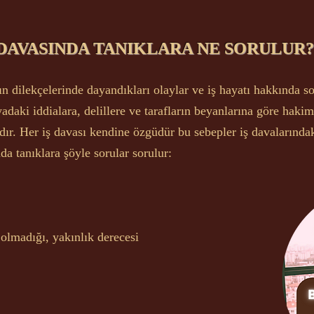
 DAVASINDA TANIKLARA NE SORULUR? 
rın dilekçelerinde dayandıkları olaylar ve iş hayatı hakkında so
yadaki iddialara, delillere ve tarafların beyanlarına göre hakim 
ır. Her iş davası kendine özgüdür bu sebepler iş davalarındaki
da tanıklara şöyle sorular sorulur:
olmadığı, yakınlık derecesi