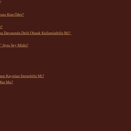
!
sını Kim Öder?
r?
a Davasında Delil Olarak Kullanılabilir Mi?
" Aynı Şey Midir?
 Kayıtları İstenebilir Mi?
Olur Mu?