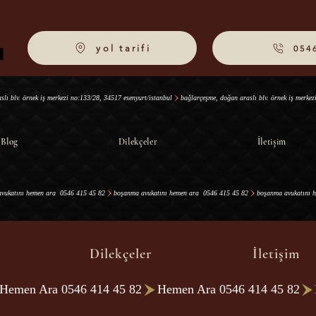
yol tarifi
054
I
I
Blog
Dilekçeler
İletişim
Dilekçeler
İletişim