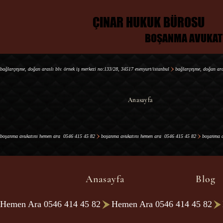
ÇINAR HUKUK BÜROSU
ÇINAR HUKUK BÜROSU
BOŞANMA AVUKAT
BOŞANMA AVUKAT
bağlarçeşme, doğan araslı blv. örnek i̇ş merkezi no:133/28, 34517 esenyurt/i̇stanbul
Anasayfa
boşanma avukatını hemen ara  0546 415 45 82
Anasayfa
Blog
Hemen Ara 0546 414 45 82